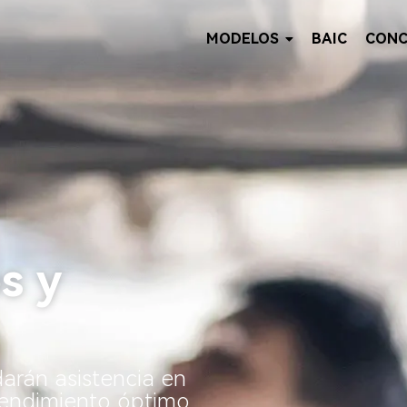
MODELOS
BAIC
CONC
s y
darán asistencia en
rendimiento óptimo