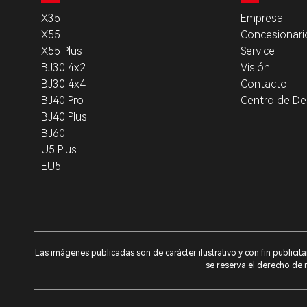
X35
Empresa
X55 II
Concesionari
X55 Plus
Service
BJ30 4x2
Visión
BJ30 4x4
Contacto
BJ40 Pro
Centro de De
BJ40 Plus
BJ60
U5 Plus
EU5
Las imágenes publicadas son de carácter ilustrativo y con fin publici
se reserva el derecho de m